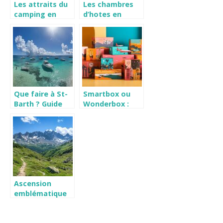
Les attraits du
Les chambres
camping en
d’hotes en
Dordogne
Normandie pour
un sejour
inoubliable
Que faire à St-
Smartbox ou
Barth ? Guide
Wonderbox :
des sports
Les Meilleures
nautiques pour
Box Cadeaux
des vacances
Pour des
inoubliables
Activites en
Famille
Memorables
Ascension
emblématique
de la Croix de
Belledonne