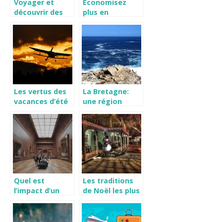
Voyager et
Economisez
découvrir des
plus en
activités, des
planifiant des
lieux pour votre
voyages entre
bien-être
amis
Les vertus des
La Bretagne:
vacances d’été
une région
pour les
française aux
travailleurs.
uniques falaises
et belles plages.
Quel est
Les traditions
l’impact d’un
de Noël les plus
musée
étranges en
interactif ?
Europe