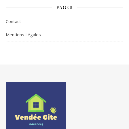
(2926m) :
itinéraire
PAGES
classique,
panoramas et
Contact
lacs d’altitude
Mentions Légales