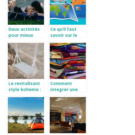
Deux activités
Ce qu’il faut
pour mieux
savoir sur le
couvrir sa
visa
période de
vacances
Le revitalisant
Comment
style boheme :
integrer une
tendance
tenture murale
dans un decor
de chambre a
coucher