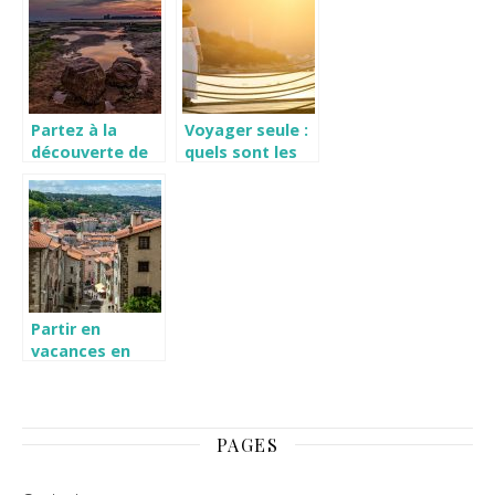
vacances
Partez à la
Voyager seule :
découverte de
quels sont les
la Vendée
intérêts ?
Partir en
vacances en
Auvergne,
comment
organiser son
sejour ?
PAGES