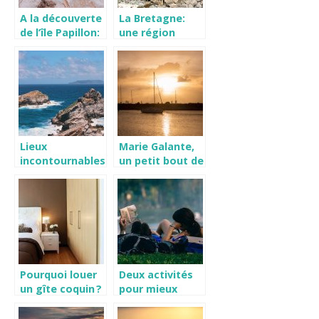
A la découverte
La Bretagne:
de l’île Papillon:
une région
la Guadeloupe
française aux
uniques falaises
et belles plages.
Lieux
Marie Galante,
incontournables
un petit bout de
à voir en
guadeloupe.
Guadeloupe
Pourquoi louer
Deux activités
un gîte coquin ?
pour mieux
couvrir sa
période de