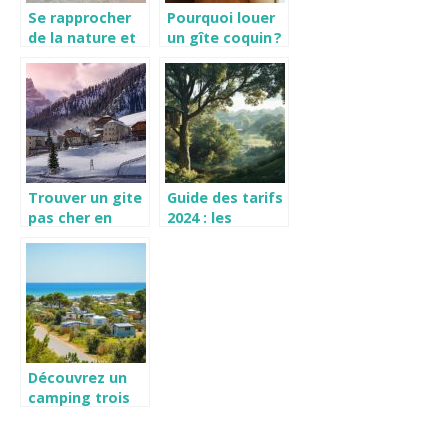
Se rapprocher
Pourquoi louer
de la nature et
un gîte coquin ?
louer un
écogîte pour
changer!
Trouver un gite
Guide des tarifs
pas cher en
2024 : les
Haute-Savoie
cabanes dans
les arbres en
region Picardie
pour tous les
budgets
Découvrez un
camping trois
étoiles à La
Tranche-sur-